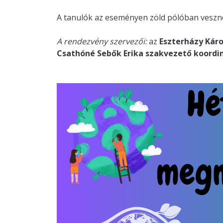
A tanulók az eseményen zöld pólóban vesznek
A rendezvény szervezői:
az
Eszterházy Káro
Csathóné Sebők Erika szakvezető koordin