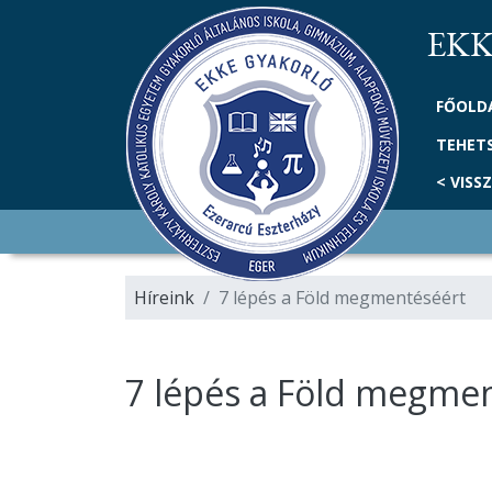
EKKE
FŐOLD
TEHET
< VISS
Híreink
7 lépés a Föld megmentéséért
7 lépés a Föld megme