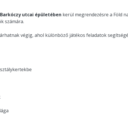
a Barkóczy utcai épületében
kerül megrendezésre a Föld na
ók számára.
árhatnak végig, ahol különböző játékos feladatok segítség
osztálykertekbe
k
ilága