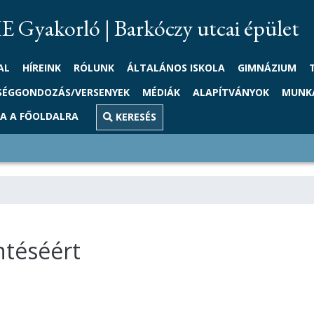
 Gyakorló | Barkóczy utcai épület
AL
HÍREINK
RÓLUNK
ÁLTALÁNOS ISKOLA
GIMNÁZIUM
SÉGGONDOZÁS/VERSENYEK
MÉDIÁK
ALAPÍTVÁNYOK
MUNK
ZA A FŐOLDALRA
KERESÉS
ntéséért