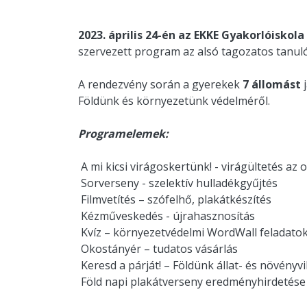
2023. április 24-én az EKKE Gyakorlóiskol
szervezett program az alsó tagozatos tanul
A rendezvény során a gyerekek
7 állomást
j
Földünk és környezetünk védelméről.
Programelemek:
A mi kicsi virágoskertünk! - virágültetés az 
Sorverseny - szelektív hulladékgyűjtés
Filmvetítés – szófelhő, plakátkészítés
Kézműveskedés - újrahasznosítás
Kvíz – környezetvédelmi WordWall feladato
Okostányér – tudatos vásárlás
Keresd a párját! – Földünk állat- és növényv
Föld napi plakátverseny eredményhirdetése